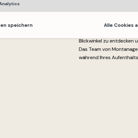
Analytics
kreative Workshops in der
Familienprogramm ab.
Warum nicht gleich ein
gen speichern
Alle Cookies 
Der Sommer ist auch die 
Blickwinkel zu entdecken 
Das Team von Montanagence
während Ihres Aufenthalts