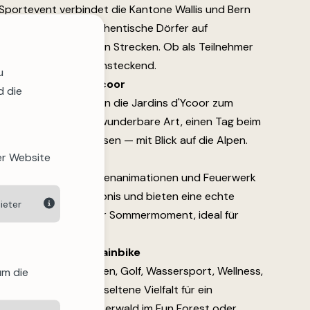
Sportevent verbindet die Kantone Wallis und Bern
h Alpenpässe und authentische Dörfer auf
dschaftlich grandiosen Strecken. Ob als Teilnehmer
gie des Events ist ansteckend.
u
in den Jardins d'Ycoor
d die
mer, ab 17 Uhr, laden die Jardins d'Ycoor zum
"-Apéritif ein. Eine wunderbare Art, einen Tag beim
n ausklingen zu lassen — mit Blick auf die Alpen.
er Website
ertag (1. August)
ale Traditionen, Familienanimationen und Feuerwerk
m einzigartigen Erlebnis und bieten eine echte
ieter
r Kultur. Ein beliebter Sommermoment, ideal für
n, Baden und Mountainbike
täten — Wandern, Biken, Golf, Wassersport, Wellness,
um die
rans-Montana eine seltene Vielfalt für ein
nd der Moubra, Kletterwald im Fun Forest oder