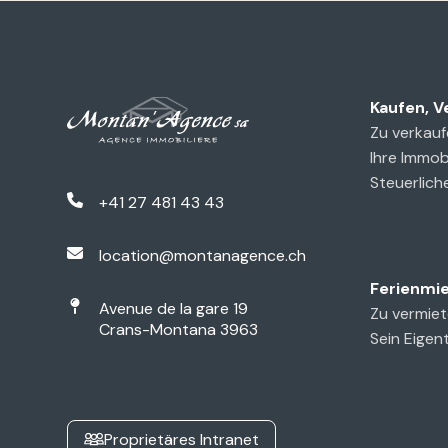
Kaufen, V
Zu verkauf
Ihre Immob
Steuerliche
+41 27 481 43 43
location@montanagence.ch
Ferienmi
Avenue de la gare 19
Zu vermie
Crans-Montana 3963
Sein Eigen
Proprietäres Intranet