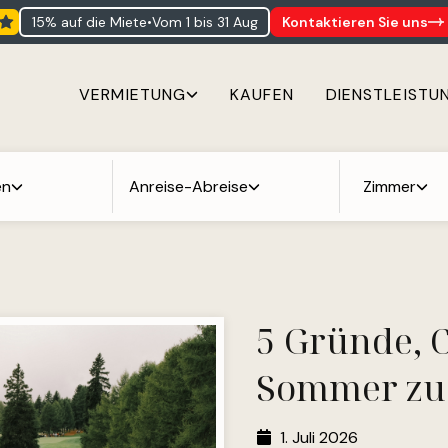
15% auf die Miete
•
vom 1 bis 31 Aug
Kontaktieren Sie uns
VERMIETUNG
KAUFEN
DIENSTLEISTU
en
Anreise-Abreise
Zimmer
5 Gründe, 
Sommer zu
1. Juli 2026