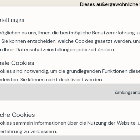
Dieses außergewöhnliche 
und führt die Läufer durc
stellungen
anspruchsvollen, aber lan
oder Zuschauer — die Ener
öglichen es uns, Ihnen die bestmögliche Benutzererfahrung z
3. Wine & Music Abende 
. Sie können entscheiden, welche Cookies gesetzt werden, un
Jeden Freitagabend im Som
en Ihrer Datenschutzeinstellungen jederzeit ändern.
entspannten "Wine & Music
nale Cookies
Wandern oder Mountainbike
okies sind notwendig, um die grundlegenden Funktionen dies
4. Schweizer Nationalfei
rleisten. Sie können nicht deaktiviert werden.
Gesellige Atmosphäre, lok
machen diesen Tag zu eine
Zahlungsanb
Eintauchen in die Schweize
Familien.
sche Cookies
5. Seen, Natur, Wander
Mit über 113 Sommeraktivi
okies sammeln Informationen über die Nutzung der Website, 
Kultur und mehr — bietet C
erfahrung zu verbessern.
Bergresort. Baden am Stra