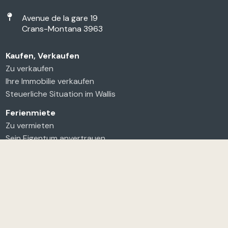
Avenue de la gare 19
Crans-Montana 3963
Kaufen, Verkaufen
Zu verkaufen
Ihre Immobilie verkaufen
Steuerliche Situation im Wallis
Ferienmiete
Zu vermieten
Sein Eigentum anvertrauen
Langzeitmiete
Jahresmiete
Saisonmiete
Sein Eigentum anvertrauen
Agentur
Über uns