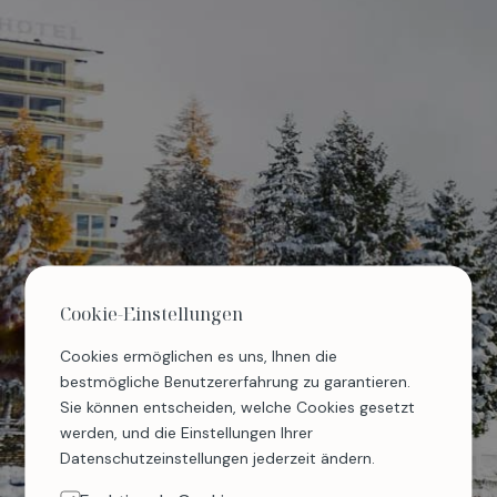
404
Cookie-Einstellungen
Cookies ermöglichen es uns, Ihnen die
bestmögliche Benutzererfahrung zu garantieren.
Sie können entscheiden, welche Cookies gesetzt
Ein Problem ist aufgetreten
werden, und die Einstellungen Ihrer
Datenschutzeinstellungen jederzeit ändern.
Es scheint ein Fehler aufgetreten zu sein oder die Seite,
die Sie suchen, existiert nicht. Wenn das Problem