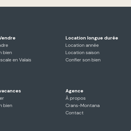
 Vendre
Location longue durée
ndre
Location année
n bien
Location saison
iscale en Valais
Confier son bien
 vacances
Agence
er
À propos
n bien
Crans-Montana
Contact