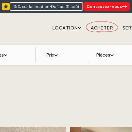
15% sur la location
•
du 1 au 31 août
Contactez-nous
LOCATION
ACHETER
SER
es
Prix
Pièces