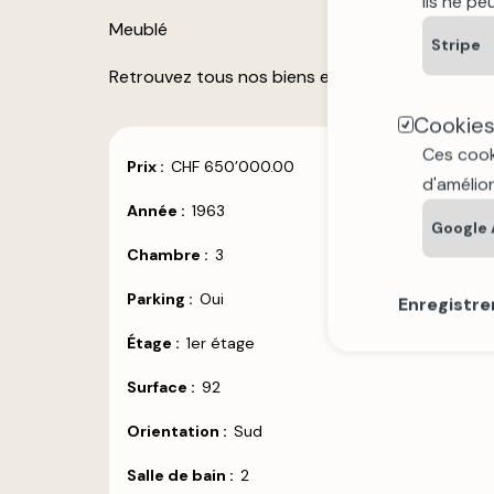
Ils ne p
Meublé
Stripe
Retrouvez tous nos biens et plus de photos sur
Cookies
Ces cooki
Prix
:
CHF 650’000.00
d'amélior
Année :
1963
Google 
Chambre
:
3
Parking
:
Oui
Enregistre
Étage :
1er étage
Surface
:
92
Orientation
:
Sud
Salle de bain
:
2