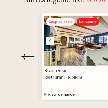
ouveauté
Coup de coeur
Nouveauté
MOLLENS VS
Restaurant - Mollens
6,6 Pièces
Prix sur demande