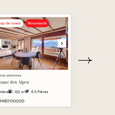
up de coeur
Nouveauté
Coup de coeur
ANS-MONTANA
CRANS-MONTANA
asse des Alpes
Le Marmotton
 place
4,5 Pièces
3 places
135 m²
295 m
1’480’000.00
CHF 3’500’000.00