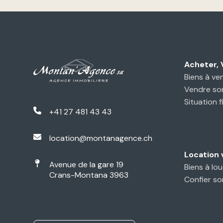
Acheter,
Biens à ve
Vendre so
Situation f
+41 27 481 43 43
location@montanagence.ch
Location
Avenue de la gare 19
Biens à lou
Crans-Montana 3963
Confier so