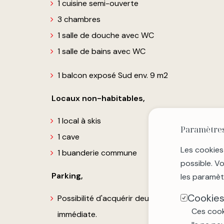
1 cuisine semi-ouverte
3 chambres
1 salle de douche avec WC
1 salle de bains avec WC
1 balcon exposé Sud env. 9 m2
Locaux non-habitables,
1 local à skis
Paramètres
1 cave
Les cookies
1 buanderie commune
possible. V
Parking,
les paramèt
Cookies
Possibilité d'acquérir deux places de parking 
Ces cook
immédiate.