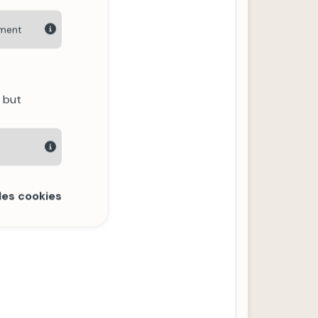
ement
e but
les cookies