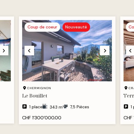
Coup de coeur
Nouveauté
Co
CHERMIGNON
CR
Le Bouillet
Terr
1 place
7,5 Pièces
1
343 m²
CHF 1’300’000.00
CHF 