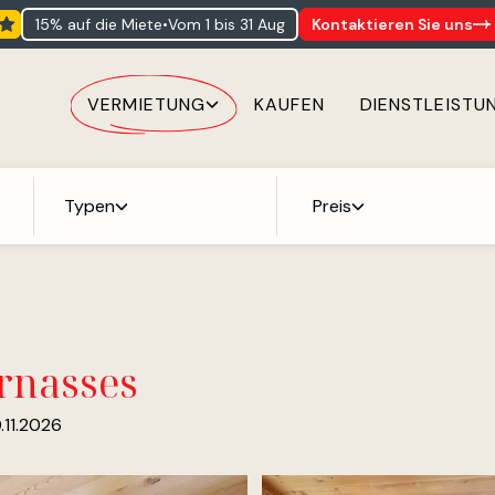
15% auf die Miete
•
vom 1 bis 31 Aug
Kontaktieren Sie uns
VERMIETUNG
KAUFEN
DIENSTLEISTU
Typen
Preis
ernasses
.11.2026