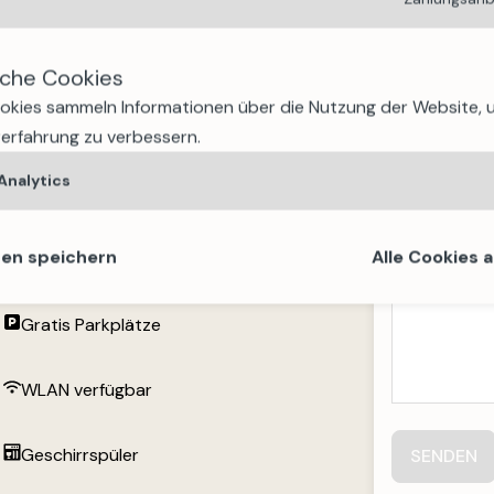
erlebnis.
sche Cookies
okies sammeln Informationen über die Nutzung der Website, 
öhnlichem Panorama verspricht Ihnen dieses
erfahrung zu verbessern.
zen der Alpen.
Analytics
t
gen speichern
Alle Cookies 
Gratis Parkplätze
WLAN verfügbar
Geschirrspüler
SENDEN