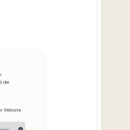
u
d die
er Website
ieter