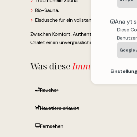
Traditionelle Sauna.
Bio-Sauna.
Eisdusche für ein vollständiges Entspannungs
Analyti
Diese Co
Zwischen Komfort, Authentizität und außergew
Benutzer
Chalet einen unvergesslichen Aufenthalt im Her
Google 
Was diese
Immobilie
biete
Einstellun
Raucher
Haustiere erlaubt
Fernsehen